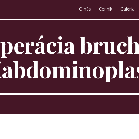
O nás
Cenník
Galéria
ip to main content
Skip to navigat
perácia bruch
iabdominoplas