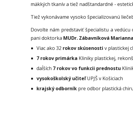
mäkkých tkanív a tiež nadštandardné - estetic
Tiež vykonávame vysoko špecializovanú lieče
Dovolte nám predstaviť špecialistu a vedúcu
pani doktorka
MUDr. Zábavníková Marianna
Viac ako 32
rokov skúsenosti
v plastickej c
7 rokov primárka
Kliniky plastickej, rekon
daĺších
7 rokov vo funkcii prednostu
Klini
vysokoškolský učiteľ
UPJŠ v Košiciach
krajský odborník
pre odbor plastická chi