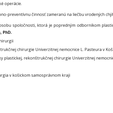
ké operácie.
bno-preventívnu činnosť zameranú na liečbu vrodených chýb
 osobu spoločnosti, ktorá je popredným odborníkom plastic
, PhD.
hirurgii
štrukčnej chirurgie Univerzitnej nemocnice L. Pasteura v Koš
ky plastickej, rekonštrukčnej chirurgie Univerzitnej nemocni
rurgia v košickom samosprávnom kraji