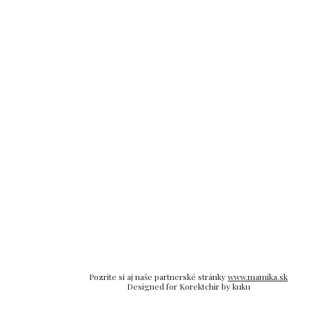
Pozrite si aj naše partnerské stránky
www.mamika.sk
Designed for Korektchir by kuku