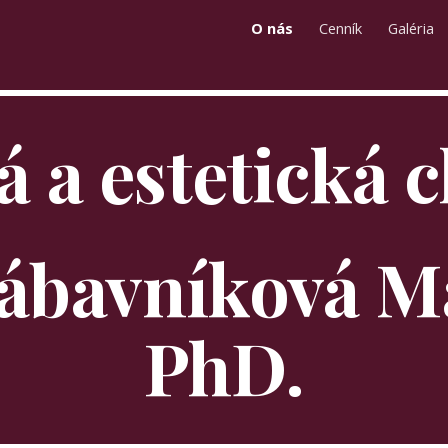
O nás
Cenník
Galéria
ip to main content
Skip to navigat
á a estetická 
PhD.