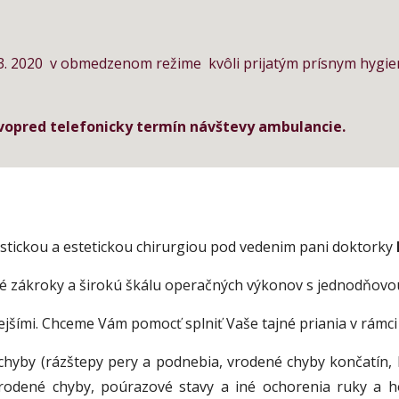
.3. 2020  v obmedzenom režime  kvôli prijatým prísnym hygie
vopred telefonicky termín návštevy ambulancie. 
tickou a estetickou chirurgiou pod vedenim pani doktorky
 zákroky a širokú škálu operačných výkonov s jednodňovou 
ejšími. Chceme Vám pomocť splniť Vaše tajné priania v rámci 
yby (rázštepy pery a podnebia, vrodené chyby končatín, 
 vrodené chyby, poúrazové stavy a iné ochorenia ruky a 