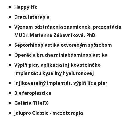
Happylift
Draculaterapia
Význam odstránenia znamienok, prezentácia
MUDr. Marianna Zábavníková, PhD.
Septorhinoplastika otvoreným spôsobom
Operácia brucha miniabdominoplastika
Výplň pier, aplikácia injikovatelného
implantátu kyseliny hyaluronovej
Injikovateľný implantát, výplň líc a pier
Blefaroplastika
Galéria TiteFX
Jalupro Classic - mezoterapia