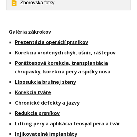
Zborovska fotky
Galéria zákrokov
Prezentácia operácií prsníkov
Korekcia vrodených chýb, ušníc, ráštepov
Porážtepová korekcia, transplantácia
chrupavky, korekcia pery a spičky nosa
Liposukcia brušnej steny
Korekcia tváre
Chronické defekty a jazvy
Redukcia prsníkov
Lifting pery a aplikácia teosyal pera a tvár
Injikovateľné implantáty