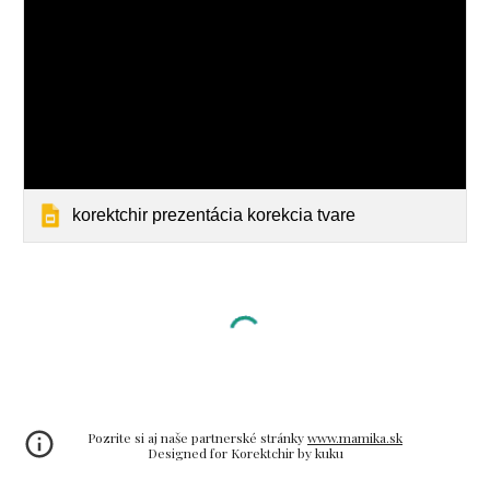
korektchir prezentácia korekcia tvare
Pozrite si aj naše partnerské stránky
www.mamika.sk
Designed for Korektchir by kuku